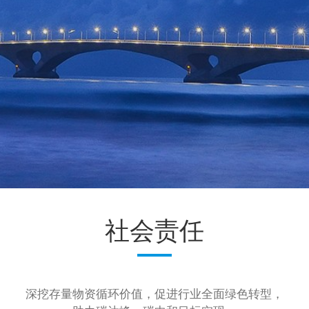
2019.09 入选“滨州市专利奖”一等奖
荣获山东省诚信建设示范企业
2019.10 荣获2019年全国钢模板行业诚实
守信企业
2019.11 荣获国家高新技术企业认定
2019.12 荣获山东省两化融合优秀企业
荣获山东省资源综合利用先进单
位
荣获山东省知名品牌企业
荣获山东省优质品牌企业
社会责任
2018
势如破竹
2018.01 荣获山东省‘一企一技术’研发中心
深挖存量物资循环价值，促进行业全面绿色转型，
认定上榜山东省第二批中小企业创新转型优