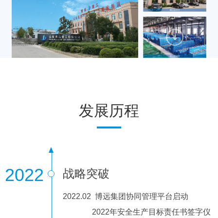
发展历程
2022
战略突破
2022.02 博远集团协同管理平台启动
2022年安全生产目标责任书签字仪