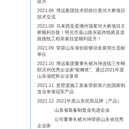
提升
2021.06 博远集团技术部前往黄河大桥项目
技术交流
2021.08 马来西亚柔佛州蒲莱河大桥项目主
桥顺利合拢！明光市嘉山路东延跨线桥及道
路接线工程牵索挂篮顺利提升！
2021.09 荣获山东省创新驱动发展突出贡献
单位
2021.10 博远集团董事长褚兴坤连续三年蝉
联滨州优秀企业家“银狮奖”。通过2021年度
山东省瞪羚企业复审
2021.11 悬臂梁施工装备荣获第六批国家制
造业单项冠军产品
2021.12 2021年度山东优质品牌（产品）
山东省装备制造业先进企业
公司董事长褚兴坤荣获山东省优秀
企业家