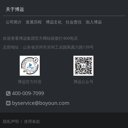
关于博远
公司简介
发展历程
博远文化
社会责任
加入博远
欢迎查看博远集团官方网站获拨打400电话
总部地址：山东省滨州市滨州工业园凤凰六路139号
博远官方抖音
博远公众号
400-009-7099
byservice@boyoun.com
隐私声明
使用条款
丨