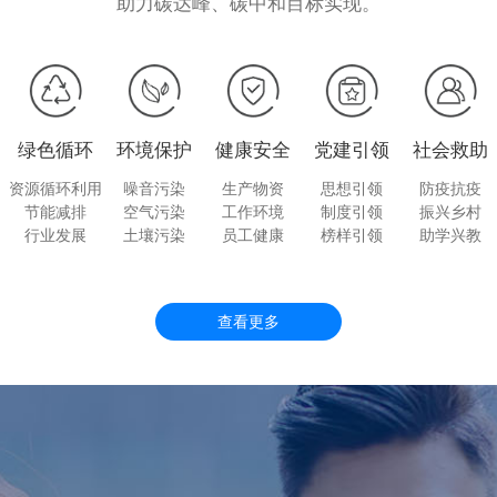
助力碳达峰、碳中和目标实现。
胜企业
荣获“山东省先进中小企业”称号
2018.03 省经信委副主任王万良一行莅临博
远调研指导
列入滨州市质量品牌培育计划、新
绿色循环
环境保护
健康安全
党建引领
社会救助
旧动能转换、高端发展、转型发展和创新发
资源循环利用
噪音污染
生产物资
思想引领
防疫抗疫
展的骨干企业
节能减排
空气污染
工作环境
制度引领
振兴乡村
入选《两化融合先进适用技术和装
行业发展
土壤污染
员工健康
榜样引领
助学兴教
备导向目录》 （第五批）
荣获中建五局第三建设有限公司优
秀履约供方
查看更多
2018.05 荣获山东省首批山东省瞪羚企业
荣获山东省制造业单项冠军企业
2018.07 荣获”创客中国“大赛三等奖
2018.08 荣获山东省标准化试点企业
2018.11 荣获山东省服务型制造“1+N”示范