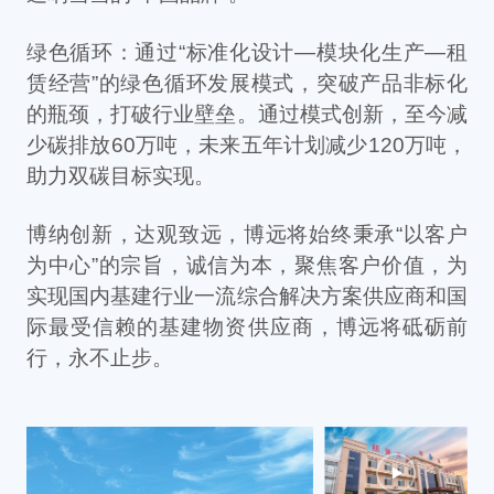
绿色循环：通过“标准化设计—模块化生产—租
赁经营”的绿色循环发展模式，突破产品非标化
的瓶颈，打破行业壁垒。通过模式创新，至今减
少碳排放60万吨，未来五年计划减少120万吨，
助力双碳目标实现。
博纳创新，达观致远，博远将始终秉承“以客户
为中心”的宗旨，诚信为本，聚焦客户价值，为
实现国内基建行业一流综合解决方案供应商和国
际最受信赖的基建物资供应商，博远将砥砺前
行，永不止步。