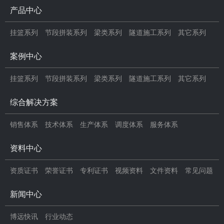
产品中心
挂篮系列
节段拼装系列
梁类系列
隧道施工系列
其它系列
案例中心
挂篮系列
节段拼装系列
梁类系列
隧道施工系列
其它系列
综合解决方案
销售体系
技术体系
生产体系
调度体系
服务体系
资料中心
资质证书
荣誉证书
专利证书
视频资料
文件资料
常见问题
新闻中心
博远快讯
行业动态