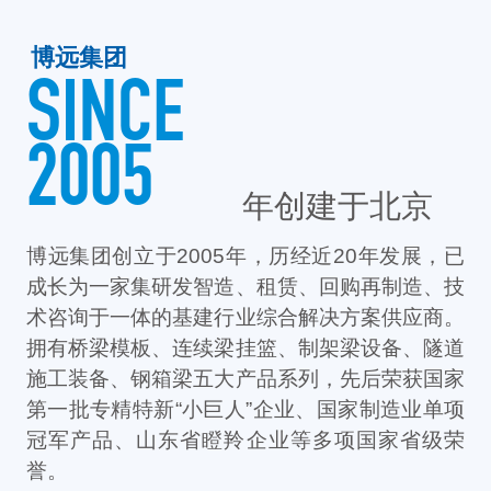
博远集团
SINCE
2005
年创建于北京
博远集团创立于2005年，历经近20年发展，已
成长为一家集研发智造、租赁、回购再制造、技
术咨询于一体的基建行业综合解决方案供应商。
拥有桥梁模板、连续梁挂篮、制架梁设备、隧道
施工装备、钢箱梁五大产品系列，先后荣获国家
第一批专精特新“小巨人”企业、国家制造业单项
冠军产品、山东省瞪羚企业等多项国家省级荣
誉。