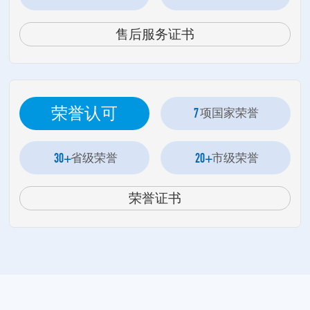
售后服务证书
荣誉认可
7
项国家荣誉
30+
20+
省级荣誉
市级荣誉
荣誉证书