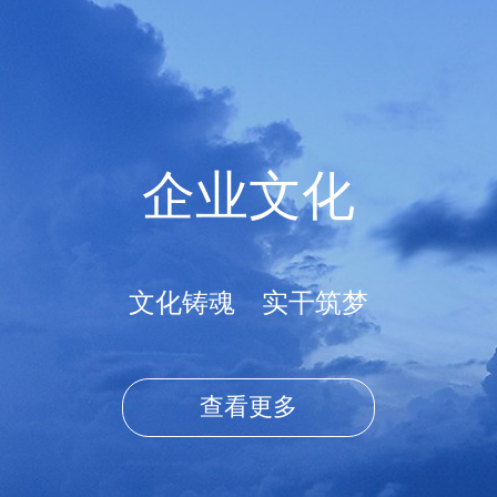
2020.10 荣获山东省人才工作重点联系企业
2020.11 荣获滨州市思想政治工作优秀企业
荣获滨州市全员创新企业
2020.12 荣获国家工业企业知识产权运用试
点企业
企业文化
2019
殊荣满载
2019.05 荣获山东省2018年准独角兽企业
文化铸魂 实干筑梦
2019.06 荣获国家第一批专精特新小巨人
2019.07 上榜山东省高端装备制造业领军
（培育）企业名单
查看更多
2019.08 四个项目入选2019年山东省第二
批创新项目计划
荣获“山东省优秀企业”