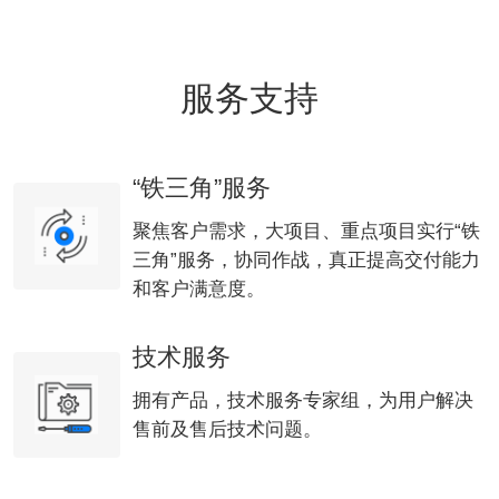
服务支持
“铁三角”服务
聚焦客户需求，大项目、重点项目实行“铁
三角”服务，协同作战，真正提高交付能力
和客户满意度。
技术服务
拥有产品，技术服务专家组，为用户解决
售前及售后技术问题。