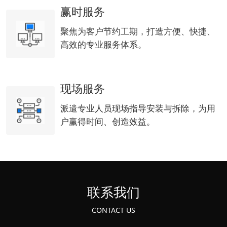
赢时服务
聚焦为客户节约工期，打造方便、快捷、
高效的专业服务体系。
现场服务
派遣专业人员现场指导安装与拆除，为用
户赢得时间、创造效益。
联系我们
CONTACT US