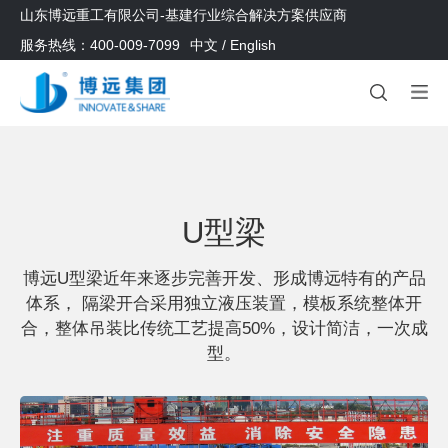
山东博远重工有限公司-基建行业综合解决方案供应商
服务热线：400-009-7099
中文
/
English
U型梁
博远U型梁近年来逐步完善开发、形成博远特有的产品
体系， 隔梁开合采用独立液压装置，模板系统整体开
合，整体吊装比传统工艺提高50%，设计简洁，一次成
型。