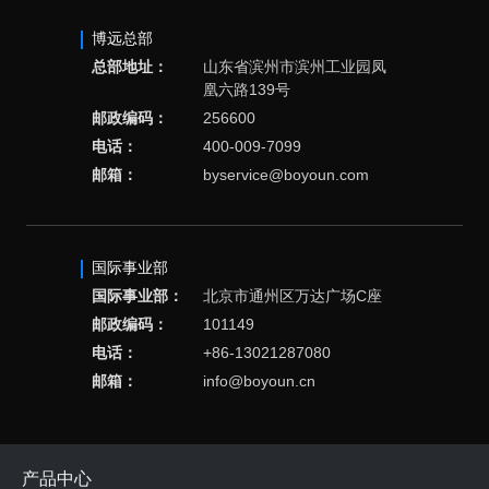
博远总部
总部地址：
山东省滨州市滨州工业园凤
凰六路139号
邮政编码：
256600
电话：
400-009-7099
邮箱：
byservice@boyoun.com
国际事业部
国际事业部：
北京市通州区万达广场C座
邮政编码：
101149
电话：
+86-13021287080
邮箱：
info@boyoun.cn
产品中心