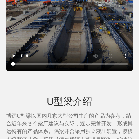
U型梁介绍
博远U型梁以国内几家大型公司生产的产品为参考，结
合近年来各个梁厂建议与实际，逐步完善开发、形成博
远特有的产品体系。隔梁开合采用独立液压装置，模板